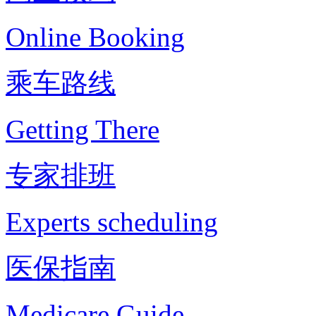
Online Booking
乘车路线
Getting There
专家排班
Experts scheduling
医保指南
Medicare Guide